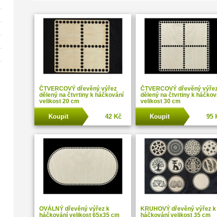
ČTVERCOVÝ dřevěný výřez
ČTVERCOVÝ dřevěný výře
dělený na čtvrtiny k háčkování
dělený na čtvrtiny k háčkov
velikost 20 cm
velikost 30 cm
Koupit
42 Kč
Koupit
95 
OVÁLNÝ dřevěný výřez k
KRUHOVÝ dřevěný výřez k
háčkování velikost 65x35 cm
háčkování velikost 35 cm