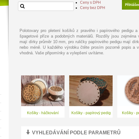
Ceny s DPH
Přihláše
Ceny bez DPH
Polotovary pro pletení košíků z pravého i papírového pedigu 
špagetové příze a podobných materiálů. Rozdíly jsou zejména 
mají dírky průměr 10 mm, pro ruličky papírového pedigu mají d
nebo méně. U každého výrobku čtěte prosím pozorně popis a vy
vhodná. Vaše připomínky a vylepšení uvítáme.
Košíky - háčkování
Košíky - papírový pedig
Košíky - p
VYHLEDÁVÁNÍ PODLE PARAMETRŮ