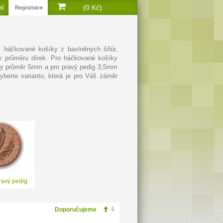
(0 Kč)
ní
Registrace
a háčkované košíky z bavlněných šňůr,
v průměru dírek. Pro háčkované košíky
írky průměr 5mm a pro pravý pedig 3,5mm
berte variantu, která je pro Váš záměr
ravý pedig