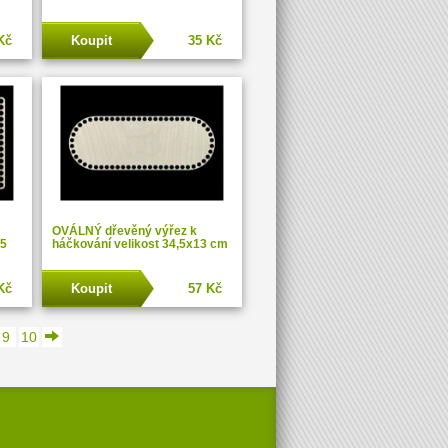
Kč
Koupit
35 Kč
OVÁLNÝ dřevěný výřez k
,5
háčkování velikost 34,5x13 cm
Kč
Koupit
57 Kč
9
10