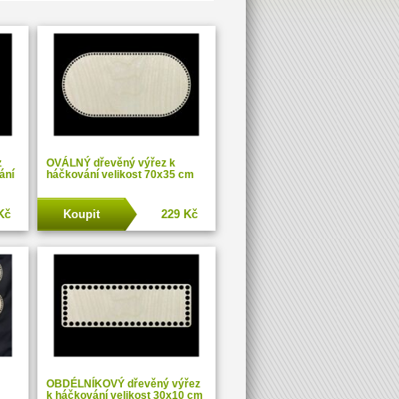
z
OVÁLNÝ dřevěný výřez k
ání
háčkování velikost 70x35 cm
Kč
Koupit
229 Kč
OBDÉLNÍKOVÝ dřevěný výřez
k háčkování velikost 30x10 cm