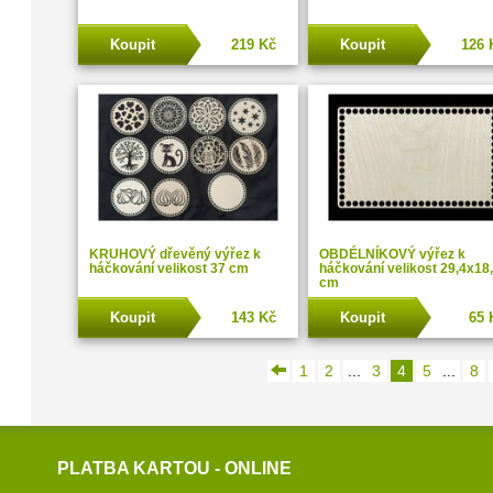
Koupit
219 Kč
Koupit
126 
KRUHOVÝ dřevěný výřez k
OBDÉLNÍKOVÝ výřez k
háčkování velikost 37 cm
háčkování velikost 29,4x18
cm
Koupit
143 Kč
Koupit
65 
1
2
...
3
4
5
...
8
PLATBA KARTOU - ONLINE