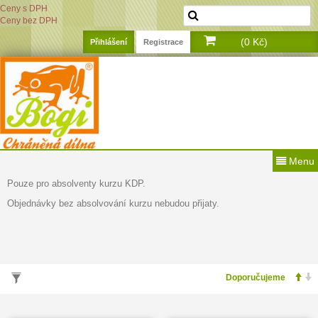
Ceny s DPH
Ceny bez DPH
(0 Kč)
Přihlášení
Registrace
Menu
Pouze pro absolventy kurzu KDP.
Objednávky bez absolvování kurzu nebudou přijaty.
VYHLEDÁVÁNÍ PODLE PARAMETRŮ