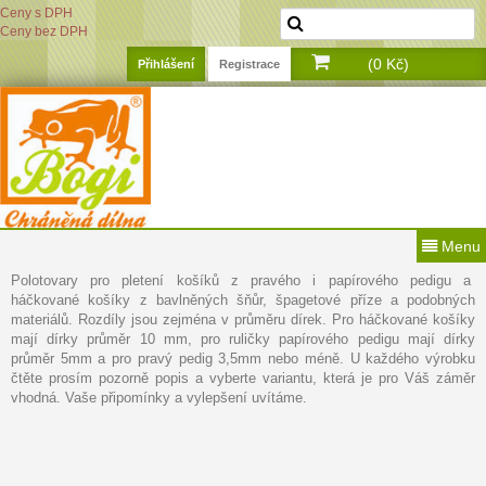
Ceny s DPH
Ceny bez DPH
(0 Kč)
Přihlášení
Registrace
Menu
Polotovary pro pletení košíků z pravého i papírového pedigu a
háčkované košíky z bavlněných šňůr, špagetové příze a podobných
materiálů. Rozdíly jsou zejména v průměru dírek. Pro háčkované košíky
mají dírky průměr 10 mm, pro ruličky papírového pedigu mají dírky
průměr 5mm a pro pravý pedig 3,5mm nebo méně. U každého výrobku
čtěte prosím pozorně popis a vyberte variantu, která je pro Váš záměr
vhodná. Vaše připomínky a vylepšení uvítáme.