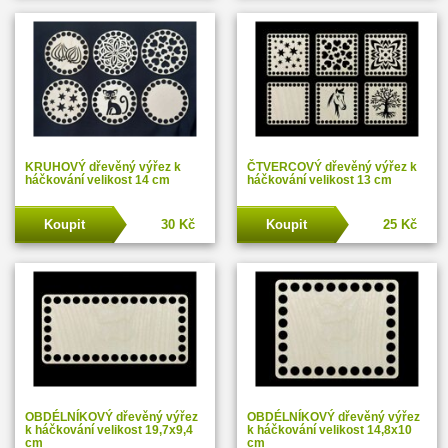
KRUHOVÝ dřevěný výřez k
ČTVERCOVÝ dřevěný výřez k
háčkování velikost 14 cm
háčkování velikost 13 cm
Koupit
30 Kč
Koupit
25 Kč
OBDÉLNÍKOVÝ dřevěný výřez
OBDÉLNÍKOVÝ dřevěný výřez
k háčkování velikost 19,7x9,4
k háčkování velikost 14,8x10
cm
cm