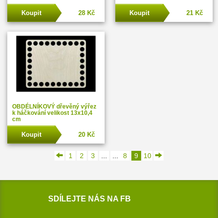
Koupit
28 Kč
Koupit
21 Kč
OBDÉLNÍKOVÝ dřevěný výřez
k háčkování velikost 13x10,4
cm
Koupit
20 Kč
1
2
3
...
...
8
9
10
SDÍLEJTE NÁS NA FB