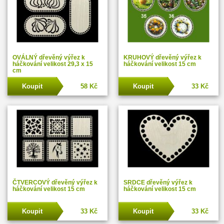
OVÁLNÝ dřevěný výřez k
KRUHOVÝ dřevěný výřez k
háčkování velikost 29,3 x 15
háčkování velikost 15 cm
cm
Koupit
58 Kč
Koupit
33 Kč
ČTVERCOVÝ dřevěný výřez k
SRDCE dřevěný výřez k
háčkování velikost 15 cm
háčkování velikost 15 cm
Koupit
33 Kč
Koupit
33 Kč