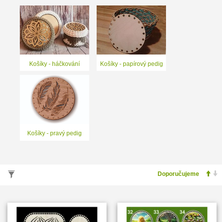
Košíky - háčkování
Košíky - papírový pedig
Košíky - pravý pedig
VYHLEDÁVÁNÍ PODLE PARAMETRŮ