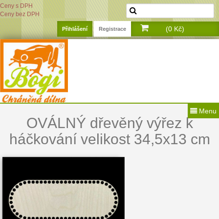
Ceny s DPH
Ceny bez DPH
(0 Kč)
Přihlášení
Registrace
Menu
OVÁLNÝ dřevěný výřez k
háčkování velikost 34,5x13 cm