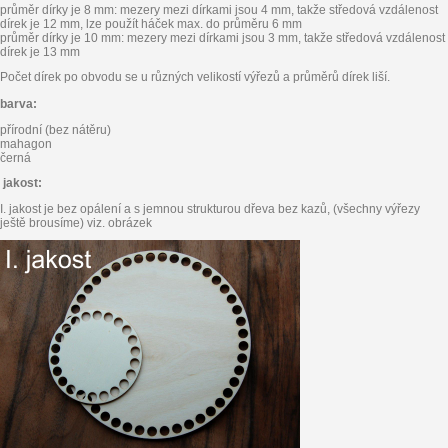
průměr dírky je 8 mm: mezery mezi dírkami jsou 4 mm, takže středová vzdálenost
dírek je 12 mm, lze použít háček max. do průměru 6 mm
průměr dírky je 10 mm: mezery mezi dírkami jsou 3 mm, takže středová vzdálenost
dírek je 13 mm
Počet dírek po obvodu se u různých velikostí výřezů a průměrů dírek liší.
barva:
přírodní (bez nátěru)
mahagon
černá
jakost:
I. jakost je bez opálení a s jemnou strukturou dřeva bez kazů, (všechny výřezy
ještě brousíme) viz. obrázek