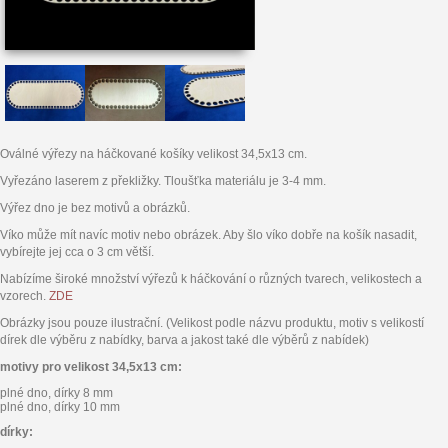
Oválné výřezy na háčkované košíky velikost 34,5x13 cm.
Vyřezáno laserem z překližky. Tloušťka materiálu je 3-4 mm.
Výřez dno je bez motivů a obrázků.
Víko může mít navíc motiv nebo obrázek. Aby šlo víko dobře na košík nasadit,
vybírejte jej cca o 3 cm větší.
Nabízíme široké množství výřezů k háčkování o různých tvarech, velikostech a
vzorech.
ZDE
Obrázky jsou pouze ilustrační. (Velikost podle názvu produktu, motiv s velikostí
dírek dle výběru z nabídky, barva a jakost také dle výběrů z nabídek)
motivy pro velikost 34,5x13 cm:
plné dno, dírky 8 mm
plné dno, dírky 10 mm
dírky: