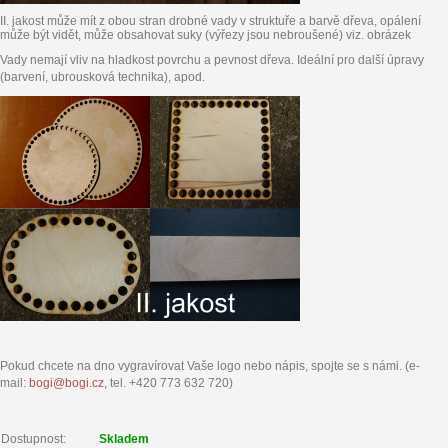
II. jakost může mít z obou stran drobné vady v struktuře a barvě dřeva, opálení
může být vidět, může obsahovat suky (výřezy jsou nebroušené) viz. obrázek
Vady nemají vliv na hladkost povrchu a pevnost dřeva. Ideální pro další úpravy
(barvení, ubrousková technika), apod.
Pokud chcete na dno vygravírovat Vaše logo nebo nápis, spojte se s námi. (e-
mail:
bogi@bogi.cz,
tel. +420 773 632 720)
Dostupnost:
Skladem