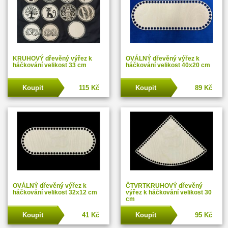
KRUHOVÝ dřevěný výřez k
OVÁLNÝ dřevěný výřez k
háčkování velikost 33 cm
háčkování velikost 40x20 cm
Koupit
115 Kč
Koupit
89 Kč
OVÁLNÝ dřevěný výřez k
ČTVRTKRUHOVÝ dřevěný
háčkování velikost 32x12 cm
výřez k háčkování velikost 30
cm
Koupit
41 Kč
Koupit
95 Kč