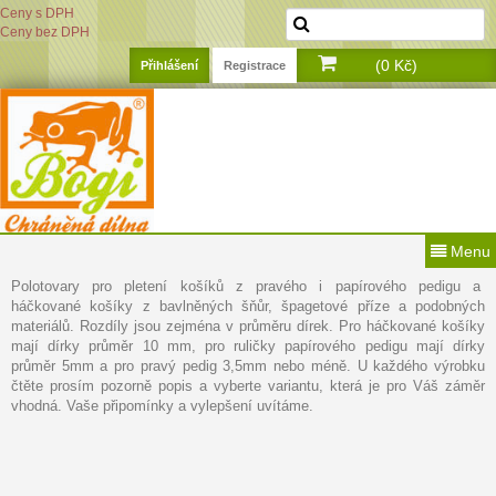
Ceny s DPH
Ceny bez DPH
(0 Kč)
Přihlášení
Registrace
Menu
Polotovary pro pletení košíků z pravého i papírového pedigu a
háčkované košíky z bavlněných šňůr, špagetové příze a podobných
materiálů. Rozdíly jsou zejména v průměru dírek. Pro háčkované košíky
mají dírky průměr 10 mm, pro ruličky papírového pedigu mají dírky
průměr 5mm a pro pravý pedig 3,5mm nebo méně. U každého výrobku
čtěte prosím pozorně popis a vyberte variantu, která je pro Váš záměr
vhodná. Vaše připomínky a vylepšení uvítáme.