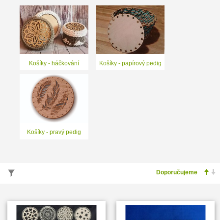
Košíky - háčkování
Košíky - papírový pedig
Košíky - pravý pedig
VYHLEDÁVÁNÍ PODLE PARAMETRŮ