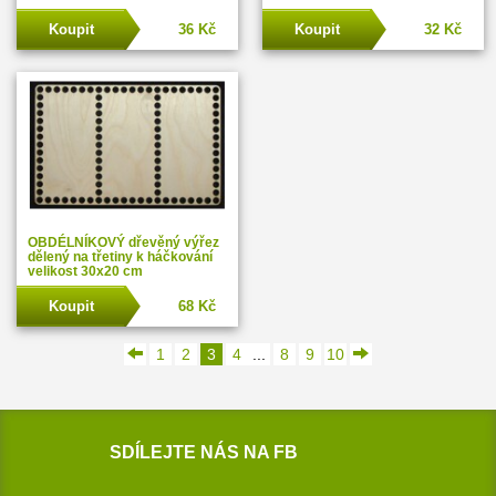
Koupit
36 Kč
Koupit
32 Kč
OBDÉLNÍKOVÝ dřevěný výřez
dělený na třetiny k háčkování
velikost 30x20 cm
Koupit
68 Kč
1
2
3
4
...
8
9
10
SDÍLEJTE NÁS NA FB