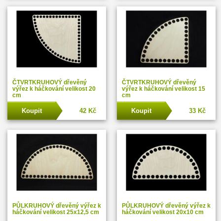
ČTVRTKRUHOVÝ dřevěný
ČTVRTKRUHOVÝ dřevěný
výřez k háčkování velikost 20
výřez k háčkování velikost 15
cm
cm
Koupit
42 Kč
Koupit
33 Kč
PŮLKRUHOVÝ dřevěný výřez k
PŮLKRUHOVÝ dřevěný výřez k
háčkování velikost 25x12,5 cm
háčkování velikost 20x10 cm