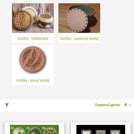
Košíky - háčkování
Košíky - papírový pedig
Košíky - pravý pedig
VYHLEDÁVÁNÍ PODLE PARAMETRŮ