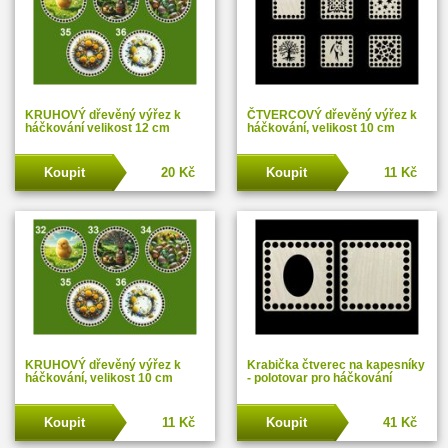
KRUHOVÝ dřevěný výřez k
ČTVERCOVÝ dřevěný výřez k
háčkování velikost 12 cm
háčkování, velikost 10 cm
Koupit
20 Kč
Koupit
11 Kč
KRUHOVÝ dřevěný výřez k
Krabička čtverec na kapesníky
háčkování, velikost 10 cm
- polotovar pro háčkování
Koupit
11 Kč
Koupit
41 Kč