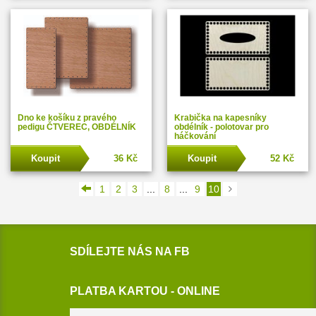
Dno ke košíku z pravého
Krabička na kapesníky
pedigu ČTVEREC, OBDÉLNÍK
obdélník - polotovar pro
háčkování
Koupit
36 Kč
Koupit
52 Kč
1
2
3
...
8
...
9
10
SDÍLEJTE NÁS NA FB
PLATBA KARTOU - ONLINE