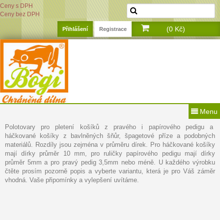
Ceny s DPH
Ceny bez DPH
(0 Kč)
Přihlášení
Registrace
Menu
Polotovary pro pletení košíků z pravého i papírového pedigu a
háčkované košíky z bavlněných šňůr, špagetové příze a podobných
materiálů. Rozdíly jsou zejména v průměru dírek. Pro háčkované košíky
mají dírky průměr 10 mm, pro ruličky papírového pedigu mají dírky
průměr 5mm a pro pravý pedig 3,5mm nebo méně. U každého výrobku
čtěte prosím pozorně popis a vyberte variantu, která je pro Váš záměr
vhodná. Vaše připomínky a vylepšení uvítáme.