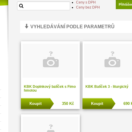
Ceny s DPH
Přihláše
Ceny bez DPH
VYHLEDÁVÁNÍ PODLE PARAMETRŮ
KBK Doplnkový balíček s Fimo
KBK Balíček 3 - liturgický
hmotou
Koupit
350 Kč
Koupit
690 