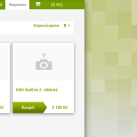
(0 Kč)
ní
Registrace
KBK Balíček 2 - biblický
Kč
Koupit
2 190 Kč