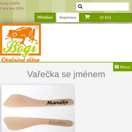
Ceny s DPH
Ceny bez DPH
(0 Kč)
Přihlášení
Registrace
Menu
Vařečka se jménem