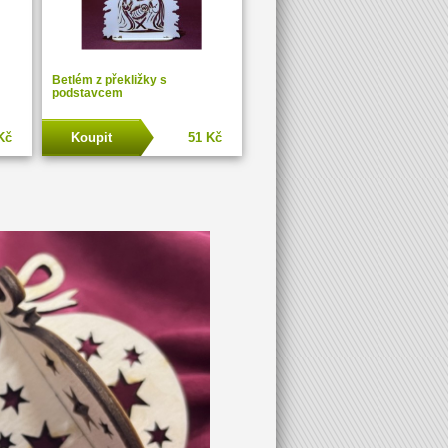
Betlém z překližky s
podstavcem
Kč
Koupit
51 Kč