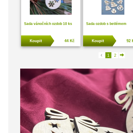
Sada vánočních ozdob 10 ks
Sada ozdob s betlémem
Koupit
44 Kč
Koupit
92 
1
2