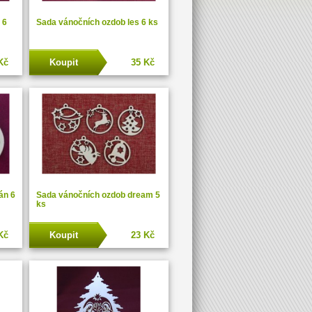
 6
Sada vánočních ozdob les 6 ks
Kč
Koupit
35 Kč
án 6
Sada vánočních ozdob dream 5
ks
Kč
Koupit
23 Kč