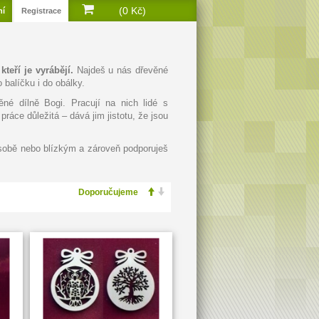
(0 Kč)
ní
Registrace
teří je vyrábějí.
Najdeš u nás dřevěné
 balíčku i do obálky.
né dílně Bogi. Pracují na nich lidé s
ráce důležitá – dává jim jistotu, že jsou
 sobě nebo blízkým a zároveň podporuješ