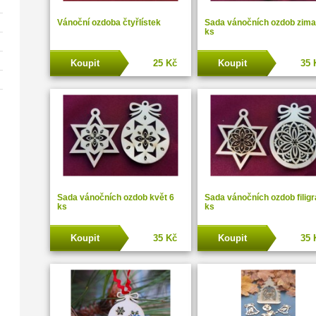
Vánoční ozdoba čtyřlístek
Sada vánočních ozdob zima
ks
Koupit
25 Kč
Koupit
35 
Sada vánočních ozdob květ 6
Sada vánočních ozdob filigr
ks
ks
Koupit
35 Kč
Koupit
35 