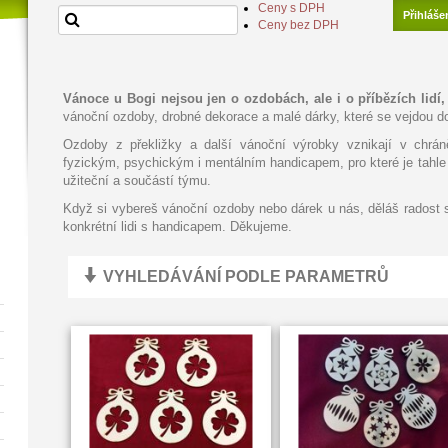
Ceny s DPH
Přihláše
Ceny bez DPH
Vánoce u Bogi nejsou jen o ozdobách, ale i o příbězích lidí, k
vánoční ozdoby, drobné dekorace a malé dárky, které se vejdou do
Ozdoby z překližky a další vánoční výrobky vznikají v chráně
fyzickým, psychickým i mentálním handicapem, pro které je tahle p
užiteční a součástí týmu.
Když si vybereš vánoční ozdoby nebo dárek u nás, děláš radost
konkrétní lidi s handicapem. Děkujeme.
VYHLEDÁVÁNÍ PODLE PARAMETRŮ